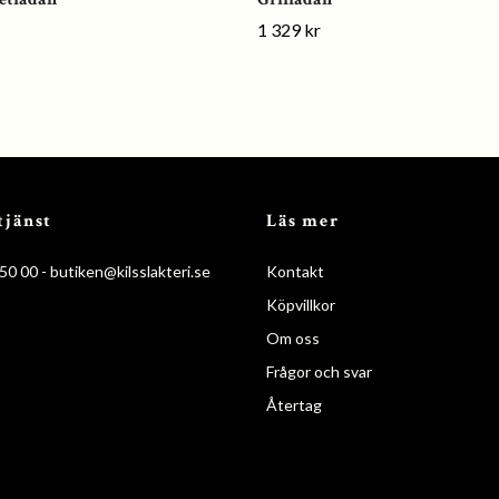
1 329 kr
tjänst
Läs mer
50 00 -
butiken@kilsslakteri.se
Kontakt
Köpvillkor
Om oss
Frågor och svar
Återtag