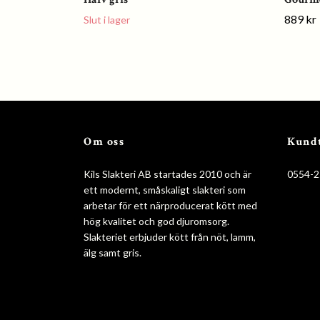
889 kr
Slut i lager
Om oss
Kund
Kils Slakteri AB startades 2010 och är
0554-2
ett modernt, småskaligt slakteri som
arbetar för ett närproducerat kött med
hög kvalitet och god djuromsorg.
Slakteriet erbjuder kött från nöt, lamm,
älg samt gris.