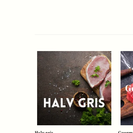
Halv gris
Gourm