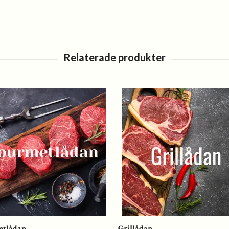
etlådan
Grillådan