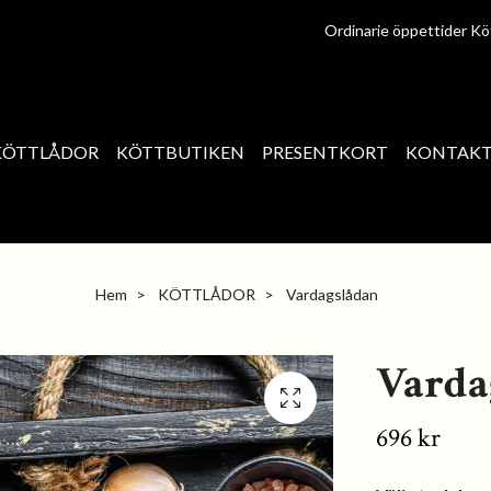
Ordinarie öppettider Kö
KÖTTLÅDOR
KÖTTBUTIKEN
PRESENTKORT
KONTAK
Hem
KÖTTLÅDOR
Vardagslådan
Varda
696 kr