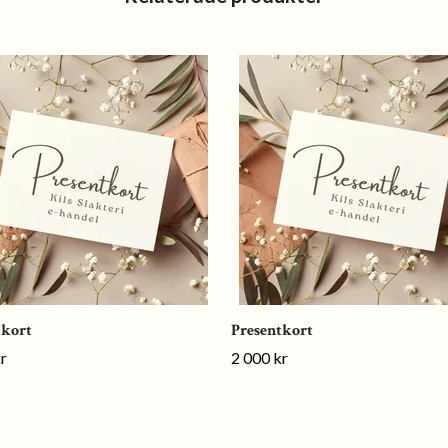
tkort
Presentkort
r
2 000 kr