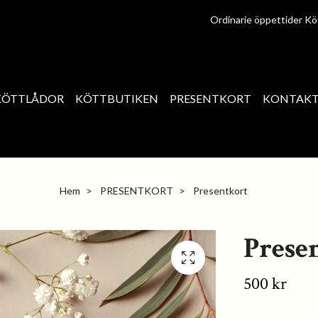
Ordinarie öppettider Kö
KÖTTLÅDOR
KÖTTBUTIKEN
PRESENTKORT
KONTAK
Hem
PRESENTKORT
Presentkort
Prese
500 kr